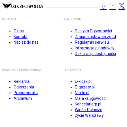
KONTAKT
REGULAMIN
O nas
Polityka Prywatności
Kontakt
Zmiana ustawień zgód
Napisz do nas
Regulamin serwisu
Informacje o nadawcy
Deklaracja dostępności
REKLAMA I PRENUMERATA
PARTNERZY
Reklama
E-kiosk.pl
Ogłoszenia
E-gazety.pl
Prenumerata
Nexto.pl
Archiwum
Mała księgowość
Kancelarierp.pl
Wieści Rolnicze
Życie Warszawy