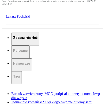
Foto: Resort obrony odpowiedział na poselską interpelację w sprawie wieży bezzałogowej ZSSW-30.
Fot./HSW.
Łukasz Pacholski
Zobacz również
Polecane
Najnowsze
Tagi
Borsuk zatwierdzony. MON podpisał umowę na nowe bwp
dla wojska
Jednak nie koreański? Ciężkiego bwp zbudujemy sami