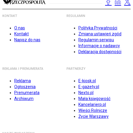
KONTAKT
REGULAMIN
O nas
Polityka Prywatności
Kontakt
Zmiana ustawień zgód
Napisz do nas
Regulamin serwisu
Informacje o nadawcy
Deklaracja dostępności
REKLAMA I PRENUMERATA
PARTNERZY
Reklama
E-kiosk.pl
Ogłoszenia
E-gazety.pl
Prenumerata
Nexto.pl
Archiwum
Mała księgowość
Kancelarierp.pl
Wieści Rolnicze
Życie Warszawy