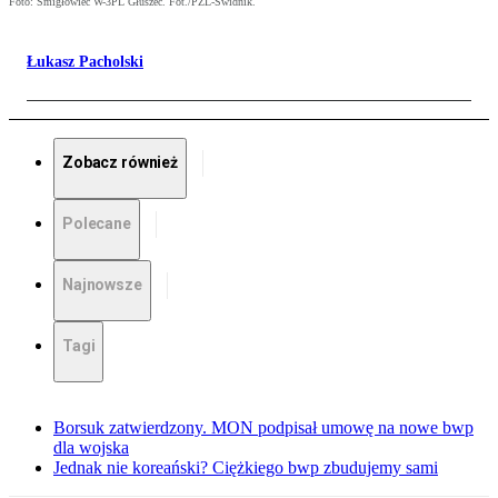
Foto: Śmigłowiec W-3PL Głuszec. Fot./PZL-Świdnik.
Łukasz Pacholski
Zobacz również
Polecane
Najnowsze
Tagi
Borsuk zatwierdzony. MON podpisał umowę na nowe bwp
dla wojska
Jednak nie koreański? Ciężkiego bwp zbudujemy sami