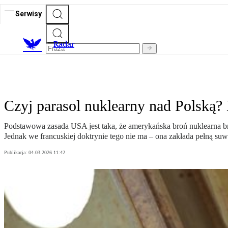
Serwisy
R
adar
Czyj parasol nuklearny nad Polską? 
Podstawowa zasada USA jest taka, że amerykańska broń nuklearna br
Jednak we francuskiej doktrynie tego nie ma – ona zakłada pełną s
Publikacja:
04.03.2026 11:42