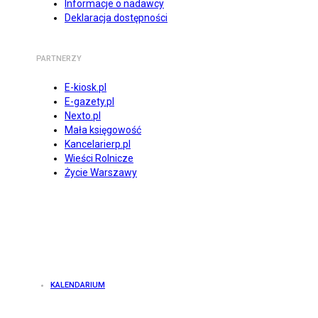
Informacje o nadawcy
Deklaracja dostępności
PARTNERZY
E-kiosk.pl
E-gazety.pl
Nexto.pl
Mała księgowość
Kancelarierp.pl
Wieści Rolnicze
Życie Warszawy
KALENDARIUM