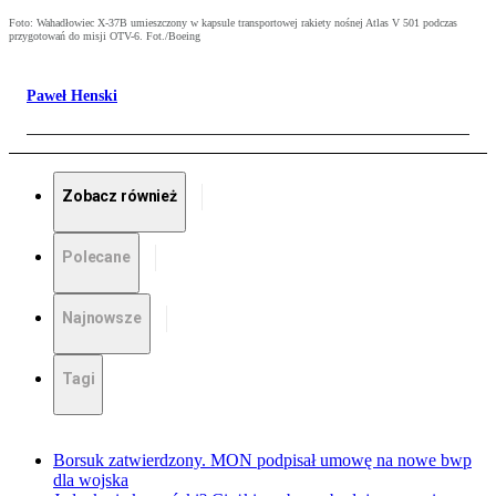
Foto: Wahadłowiec X-37B umieszczony w kapsule transportowej rakiety nośnej Atlas V 501 podczas
przygotowań do misji OTV-6. Fot./Boeing
Paweł Henski
Zobacz również
Polecane
Najnowsze
Tagi
Borsuk zatwierdzony. MON podpisał umowę na nowe bwp
dla wojska