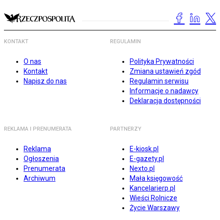
KONTAKT
REGULAMIN
O nas
Polityka Prywatności
Kontakt
Zmiana ustawień zgód
Napisz do nas
Regulamin serwisu
Informacje o nadawcy
Deklaracja dostępności
REKLAMA I PRENUMERATA
PARTNERZY
Reklama
E-kiosk.pl
Ogłoszenia
E-gazety.pl
Prenumerata
Nexto.pl
Archiwum
Mała księgowość
Kancelarierp.pl
Wieści Rolnicze
Życie Warszawy