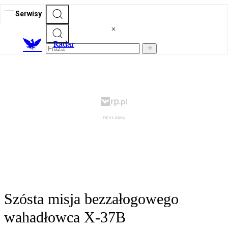
Serwisy
R
adar
Szósta misja bezzałogowego
wahadłowca X-37B