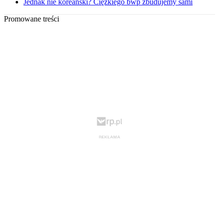
Jednak nie koreański? Ciężkiego bwp zbudujemy sami
Promowane treści