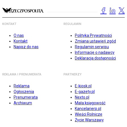
KONTAKT
REGULAMIN
O nas
Polityka Prywatności
Kontakt
Zmiana ustawień zgód
Napisz do nas
Regulamin serwisu
Informacje o nadawcy
Deklaracja dostępności
REKLAMA I PRENUMERATA
PARTNERZY
Reklama
E-kiosk.pl
Ogłoszenia
E-gazety.pl
Prenumerata
Nexto.pl
Archiwum
Mała księgowość
Kancelarierp.pl
Wieści Rolnicze
Życie Warszawy