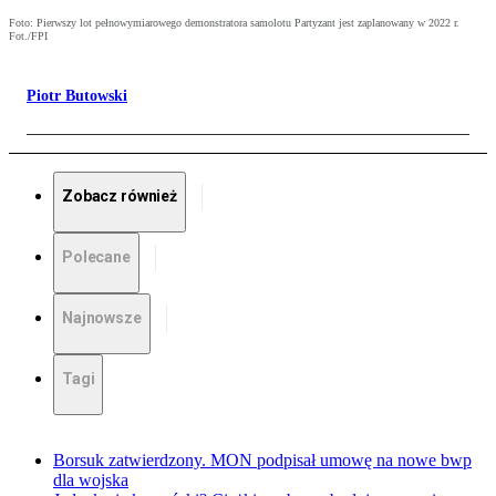
Foto: Pierwszy lot pełnowymiarowego demonstratora samolotu Partyzant jest zaplanowany w 2022 r.
Fot./FPI
Piotr Butowski
Zobacz również
Polecane
Najnowsze
Tagi
Borsuk zatwierdzony. MON podpisał umowę na nowe bwp
dla wojska