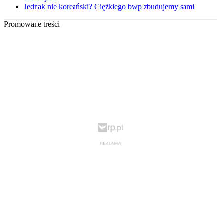
Jednak nie koreański? Ciężkiego bwp zbudujemy sami
Promowane treści