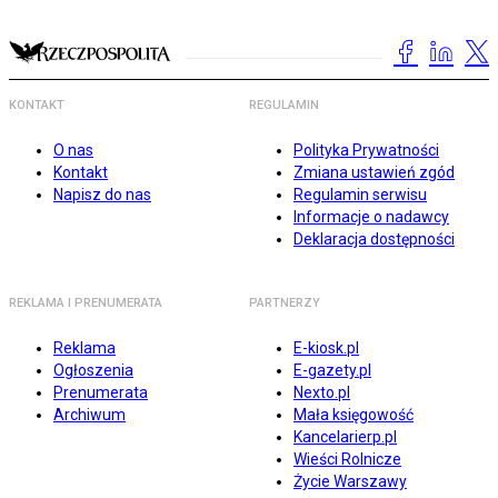
KONTAKT
REGULAMIN
O nas
Polityka Prywatności
Kontakt
Zmiana ustawień zgód
Napisz do nas
Regulamin serwisu
Informacje o nadawcy
Deklaracja dostępności
REKLAMA I PRENUMERATA
PARTNERZY
Reklama
E-kiosk.pl
Ogłoszenia
E-gazety.pl
Prenumerata
Nexto.pl
Archiwum
Mała księgowość
Kancelarierp.pl
Wieści Rolnicze
Życie Warszawy