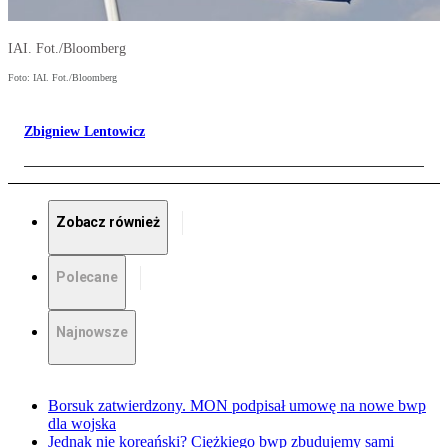
IAI. Fot./Bloomberg
Foto: IAI. Fot./Bloomberg
Zbigniew Lentowicz
Zobacz również
Polecane
Najnowsze
Borsuk zatwierdzony. MON podpisał umowę na nowe bwp
dla wojska
Jednak nie koreański? Ciężkiego bwp zbudujemy sami