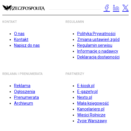
KONTAKT
REGULAMIN
O nas
Polityka Prywatności
Kontakt
Zmiana ustawień zgód
Napisz do nas
Regulamin serwisu
Informacje o nadawcy
Deklaracja dostępności
REKLAMA I PRENUMERATA
PARTNERZY
Reklama
E-kiosk.pl
Ogłoszenia
E-gazety.pl
Prenumerata
Nexto.pl
Archiwum
Mała księgowość
Kancelarierp.pl
Wieści Rolnicze
Życie Warszawy