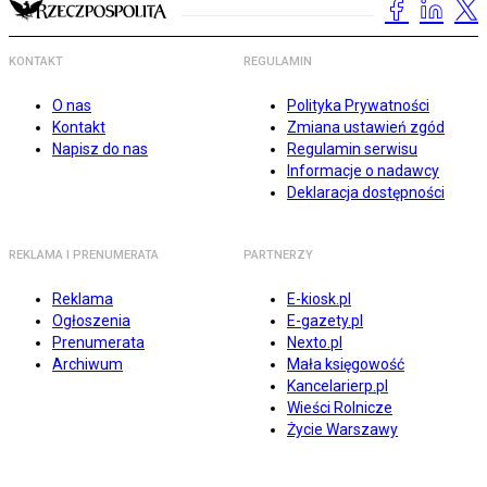
KONTAKT
REGULAMIN
O nas
Polityka Prywatności
Kontakt
Zmiana ustawień zgód
Napisz do nas
Regulamin serwisu
Informacje o nadawcy
Deklaracja dostępności
REKLAMA I PRENUMERATA
PARTNERZY
Reklama
E-kiosk.pl
Ogłoszenia
E-gazety.pl
Prenumerata
Nexto.pl
Archiwum
Mała księgowość
Kancelarierp.pl
Wieści Rolnicze
Życie Warszawy