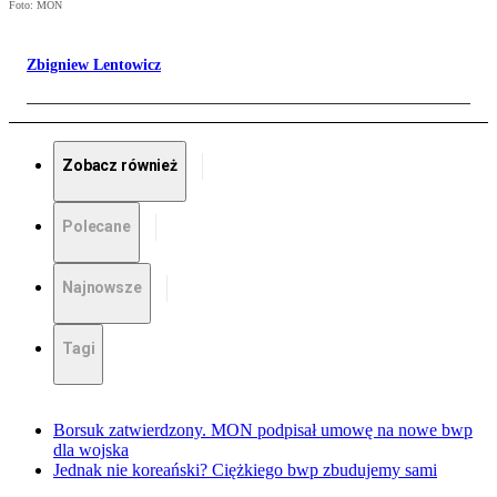
Foto: MON
Zbigniew Lentowicz
Zobacz również
Polecane
Najnowsze
Tagi
Borsuk zatwierdzony. MON podpisał umowę na nowe bwp
dla wojska
Jednak nie koreański? Ciężkiego bwp zbudujemy sami