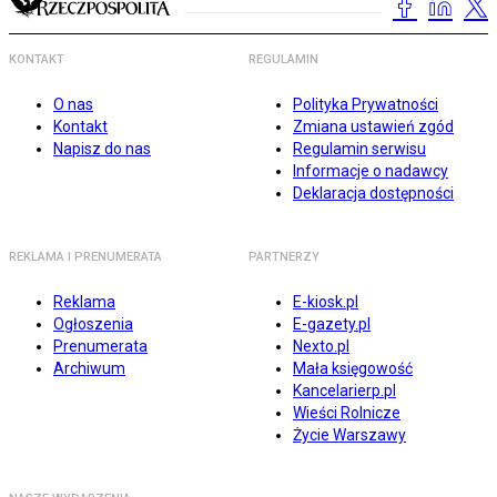
KONTAKT
REGULAMIN
O nas
Polityka Prywatności
Kontakt
Zmiana ustawień zgód
Napisz do nas
Regulamin serwisu
Informacje o nadawcy
Deklaracja dostępności
REKLAMA I PRENUMERATA
PARTNERZY
Reklama
E-kiosk.pl
Ogłoszenia
E-gazety.pl
Prenumerata
Nexto.pl
Archiwum
Mała księgowość
Kancelarierp.pl
Wieści Rolnicze
Życie Warszawy