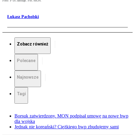
Foto: F-16 Jastrząb. Fot./MON.
Łukasz Pacholski
Zobacz również
Polecane
Najnowsze
Tagi
Borsuk zatwierdzony. MON podpisał umowę na nowe bwp
dla wojska
Jednak nie koreański? Ciężkiego bwp zbudujemy sami