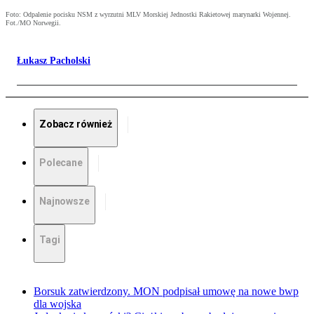
Foto: Odpalenie pocisku NSM z wyrzutni MLV Morskiej Jednostki Rakietowej marynarki Wojennej.
Fot./MO Norwegii.
Łukasz Pacholski
Zobacz również
Polecane
Najnowsze
Tagi
Borsuk zatwierdzony. MON podpisał umowę na nowe bwp
dla wojska