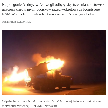
Na poligonie Andøya w Norwegii odbyły się strzelania rakietowe z
użyciem kierowanych pocisków przeciwokrętowych Kongsberg
NSM.W strzelaniu brali udział marynarze z Norwegii i Polski.
Publikacja:
23.09.2019 13:26
Odpalenie pocisku NSM z wyrzutni MLV Morskiej Jednostki Rakietowej
marynarki Wojennej. Fot./MO Norwegii.