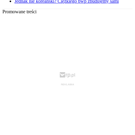
Jednak nie koreański? Ciężkiego bwp zbudujemy sami
Promowane treści