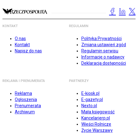
KONTAKT
REGULAMIN
O nas
Polityka Prywatności
Kontakt
Zmiana ustawień zgód
Napisz do nas
Regulamin serwisu
Informacje o nadawcy
Deklaracja dostępności
REKLAMA I PRENUMERATA
PARTNERZY
Reklama
E-kiosk.pl
Ogłoszenia
E-gazety.pl
Prenumerata
Nexto.pl
Archiwum
Mała księgowość
Kancelarierp.pl
Wieści Rolnicze
Życie Warszawy