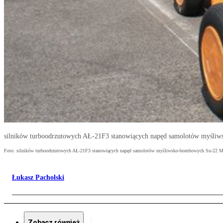
silników turboodrzutowych AŁ-21F3 stanowiących napęd samolotów myśl
Foto: silników turboodrzutowych AŁ-21F3 stanowiących napęd samolotów myśliwsko-bombowych Su-22 
Łukasz Pacholski
Zobacz również