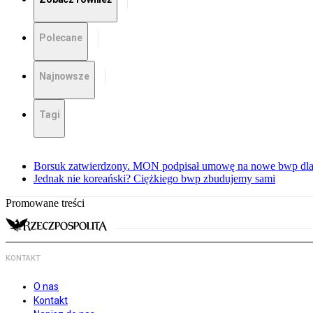
Polecane
Najnowsze
Tagi
Borsuk zatwierdzony. MON podpisał umowę na nowe bwp dla
Jednak nie koreański? Ciężkiego bwp zbudujemy sami
Promowane treści
KONTAKT
O nas
Kontakt