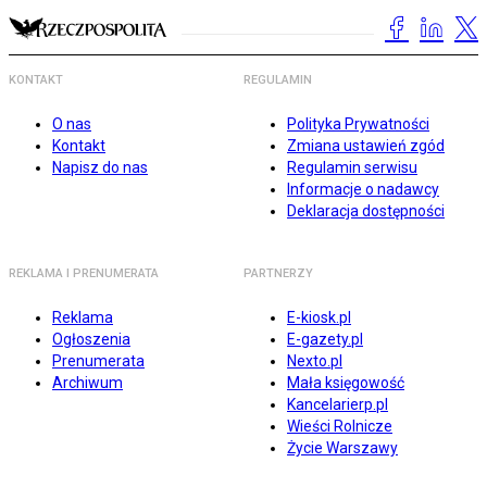
KONTAKT
REGULAMIN
O nas
Polityka Prywatności
Kontakt
Zmiana ustawień zgód
Napisz do nas
Regulamin serwisu
Informacje o nadawcy
Deklaracja dostępności
REKLAMA I PRENUMERATA
PARTNERZY
Reklama
E-kiosk.pl
Ogłoszenia
E-gazety.pl
Prenumerata
Nexto.pl
Archiwum
Mała księgowość
Kancelarierp.pl
Wieści Rolnicze
Życie Warszawy