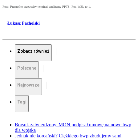
Foto: Przenośno-przewoźny terminal satelitarny PPTS. Fot. WZŁ nr 1.
Łukasz Pacholski
Zobacz również
Polecane
Najnowsze
Tagi
Borsuk zatwierdzony. MON podpisał umowę na nowe bwp
dla wojska
Jednak nie koreański? Ciężkiego bwp zbudujemy sami