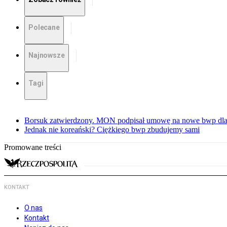
Polecane
Najnowsze
Tagi
Borsuk zatwierdzony. MON podpisał umowę na nowe bwp dla
Jednak nie koreański? Ciężkiego bwp zbudujemy sami
Promowane treści
KONTAKT
O nas
Kontakt