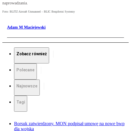
naprowadzania.
Foto: BLITZ Aircraft Unmanned – BLIC Bezpiłotni Systemy
Adam M Maciejewski
Zobacz również
Polecane
Najnowsze
Tagi
Borsuk zatwierdzony. MON podpisał umowę na nowe bwp
dla wojska