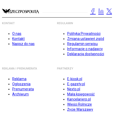
KONTAKT
REGULAMIN
O nas
Polityka Prywatności
Kontakt
Zmiana ustawień zgód
Napisz do nas
Regulamin serwisu
Informacje o nadawcy
Deklaracja dostępności
REKLAMA I PRENUMERATA
PARTNERZY
Reklama
E-kiosk.pl
Ogłoszenia
E-gazety.pl
Prenumerata
Nexto.pl
Archiwum
Mała księgowość
Kancelarierp.pl
Wieści Rolnicze
Życie Warszawy