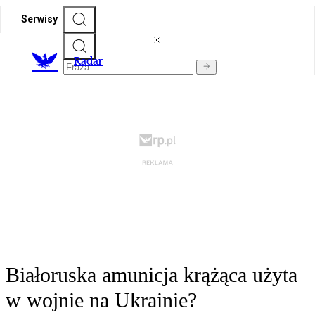
Serwisy
R
adar
Białoruska amunicja krążąca użyta
w wojnie na Ukrainie?