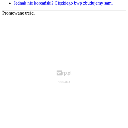
Jednak nie koreański? Ciężkiego bwp zbudujemy sami
Promowane treści