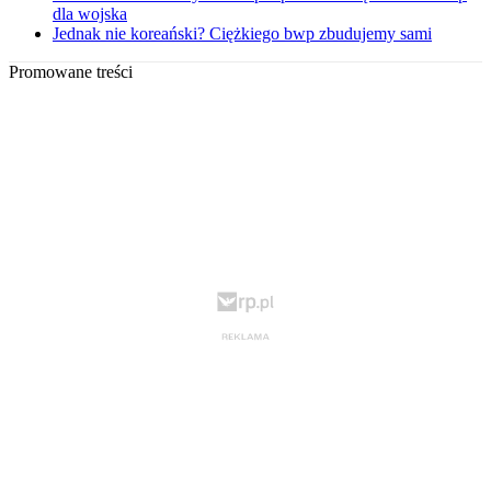
dla wojska
Jednak nie koreański? Ciężkiego bwp zbudujemy sami
Promowane treści