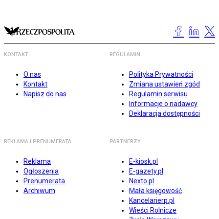
KONTAKT
REGULAMIN
O nas
Polityka Prywatności
Kontakt
Zmiana ustawień zgód
Napisz do nas
Regulamin serwisu
Informacje o nadawcy
Deklaracja dostępności
REKLAMA I PRENUMERATA
PARTNERZY
Reklama
E-kiosk.pl
Ogłoszenia
E-gazety.pl
Prenumerata
Nexto.pl
Archiwum
Mała księgowość
Kancelarierp.pl
Wieści Rolnicze