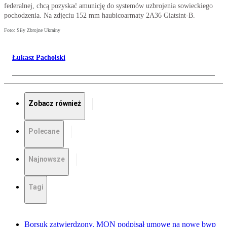
federalnej, chcą pozyskać amunicję do systemów uzbrojenia sowieckiego
pochodzenia. Na zdjęciu 152 mm haubicoarmaty 2A36 Giatsint-B.
Foto: Siły Zbrojne Ukrainy
Łukasz Pacholski
Zobacz również
Polecane
Najnowsze
Tagi
Borsuk zatwierdzony. MON podpisał umowę na nowe bwp