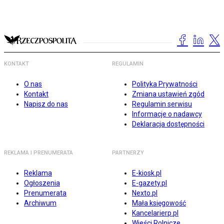
KONTAKT
REGULAMIN
O nas
Polityka Prywatności
Kontakt
Zmiana ustawień zgód
Napisz do nas
Regulamin serwisu
Informacje o nadawcy
Deklaracja dostępności
REKLAMA I PRENUMERATA
PARTNERZY
Reklama
E-kiosk.pl
Ogłoszenia
E-gazety.pl
Prenumerata
Nexto.pl
Archiwum
Mała księgowość
Kancelarierp.pl
Wieści Rolnicze