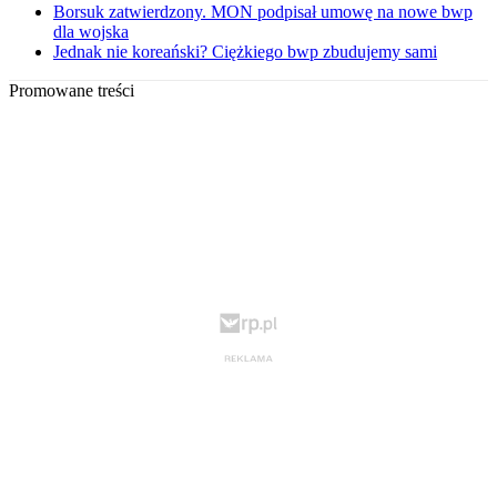
Borsuk zatwierdzony. MON podpisał umowę na nowe bwp
dla wojska
Jednak nie koreański? Ciężkiego bwp zbudujemy sami
Promowane treści