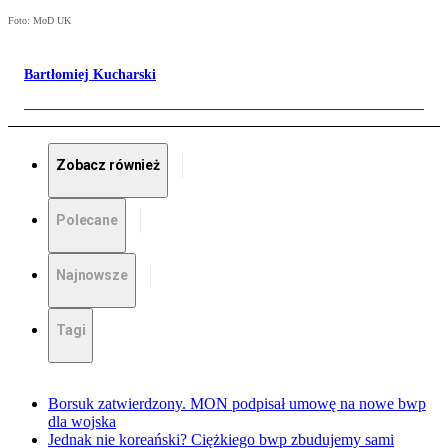
Foto: MoD UK
Bartłomiej Kucharski
Zobacz również
Polecane
Najnowsze
Tagi
Borsuk zatwierdzony. MON podpisał umowę na nowe bwp
dla wojska
Jednak nie koreański? Ciężkiego bwp zbudujemy sami