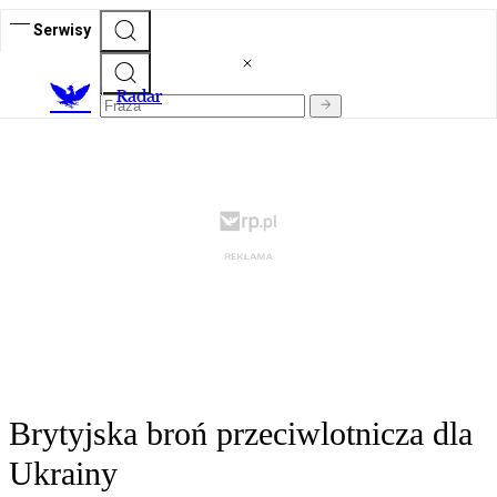
Serwisy
R
adar
Brytyjska broń przeciwlotnicza dla
Ukrainy