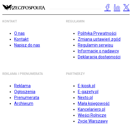
KONTAKT
REGULAMIN
O nas
Polityka Prywatności
Kontakt
Zmiana ustawień zgód
Napisz do nas
Regulamin serwisu
Informacje o nadawcy
Deklaracja dostępności
REKLAMA I PRENUMERATA
PARTNERZY
Reklama
E-kiosk.pl
Ogłoszenia
E-gazety.pl
Prenumerata
Nexto.pl
Archiwum
Mała księgowość
Kancelarierp.pl
Wieści Rolnicze
Życie Warszawy