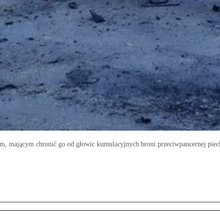
, mającym chronić go od głowic kumulacyjnych broni przeciwpancernej piec