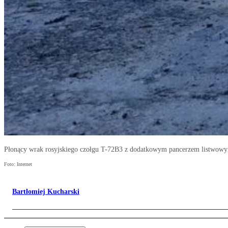
Płonący wrak rosyjskiego czołgu T-72B3 z dodatkowym pancerzem listwowym
Foto: Internet
Bartłomiej Kucharski