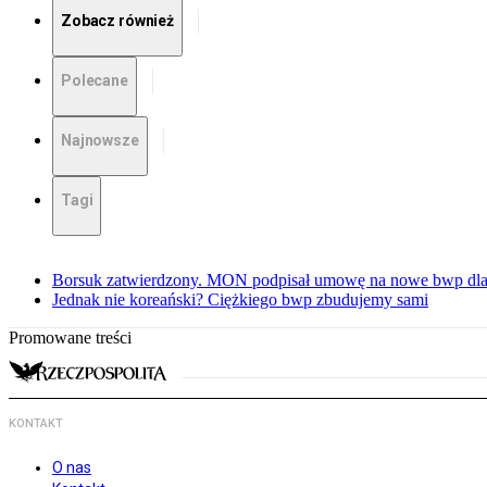
Zobacz również
Polecane
Najnowsze
Tagi
Borsuk zatwierdzony. MON podpisał umowę na nowe bwp dla
Jednak nie koreański? Ciężkiego bwp zbudujemy sami
Promowane treści
KONTAKT
O nas