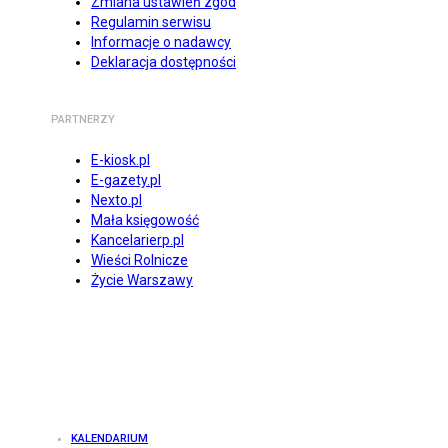
Zmiana ustawień zgód
Regulamin serwisu
Informacje o nadawcy
Deklaracja dostępności
PARTNERZY
E-kiosk.pl
E-gazety.pl
Nexto.pl
Mała księgowość
Kancelarierp.pl
Wieści Rolnicze
Życie Warszawy
KALENDARIUM