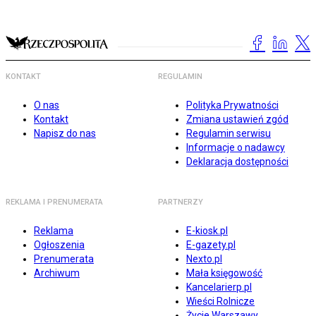
KONTAKT
REGULAMIN
O nas
Polityka Prywatności
Kontakt
Zmiana ustawień zgód
Napisz do nas
Regulamin serwisu
Informacje o nadawcy
Deklaracja dostępności
REKLAMA I PRENUMERATA
PARTNERZY
Reklama
E-kiosk.pl
Ogłoszenia
E-gazety.pl
Prenumerata
Nexto.pl
Archiwum
Mała księgowość
Kancelarierp.pl
Wieści Rolnicze
Życie Warszawy