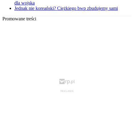
dla wojska
Jednak nie koreański? Ciężkiego bwp zbudujemy sami
Promowane treści