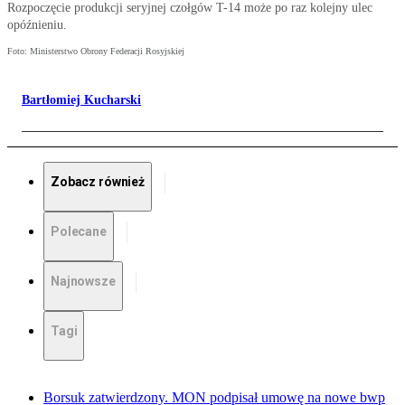
Rozpoczęcie produkcji seryjnej czołgów T-14 może po raz kolejny ulec
opóźnieniu.
Foto: Ministerstwo Obrony Federacji Rosyjskiej
Bartłomiej Kucharski
Zobacz również
Polecane
Najnowsze
Tagi
Borsuk zatwierdzony. MON podpisał umowę na nowe bwp