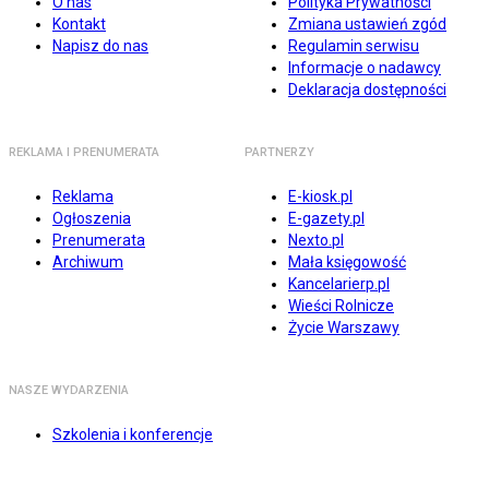
O nas
Polityka Prywatności
Kontakt
Zmiana ustawień zgód
Napisz do nas
Regulamin serwisu
Informacje o nadawcy
Deklaracja dostępności
REKLAMA I PRENUMERATA
PARTNERZY
Reklama
E-kiosk.pl
Ogłoszenia
E-gazety.pl
Prenumerata
Nexto.pl
Archiwum
Mała księgowość
Kancelarierp.pl
Wieści Rolnicze
Życie Warszawy
NASZE WYDARZENIA
Szkolenia i konferencje