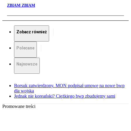
ZBIAM ZBIAM
Zobacz również
Polecane
Najnowsze
Borsuk zatwierdzony. MON podpisał umowę na nowe bwp
dla wojska
Jednak nie koreański? Ciężkiego bwp zbudujemy sami
Promowane treści