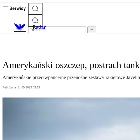
Serwisy
R
adar
Amerykański oszczep, postrach tan
Amerykańskie przeciwpancerne przenośne zestawy rakietowe Javeli
Publikacja:
11.09.2023 09:59