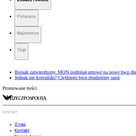
Polecane
Najnowsze
Tagi
Borsuk zatwierdzony. MON podpisał umowę na nowe bwp dla
Jednak nie koreański? Ciężkiego bwp zbudujemy sami
Promowane treści
KONTAKT
O nas
Kontakt