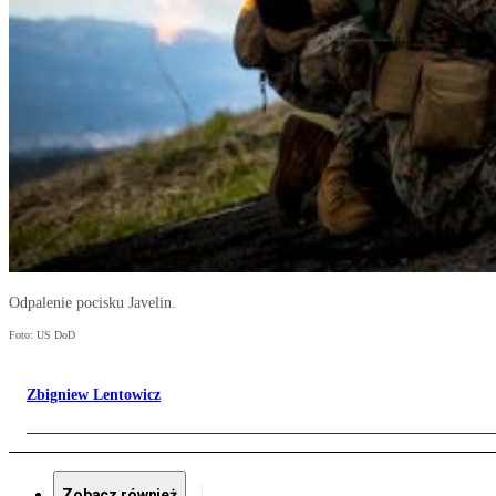
Odpalenie pocisku Javelin.
Foto: US DoD
Zbigniew Lentowicz
Zobacz również