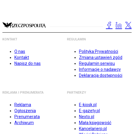
KONTAKT
REGULAMIN
O nas
Polityka Prywatności
Kontakt
Zmiana ustawień zgód
Napisz do nas
Regulamin serwisu
Informacje o nadawcy
Deklaracja dostępności
REKLAMA I PRENUMERATA
PARTNERZY
Reklama
E-kiosk.pl
Ogłoszenia
E-gazety.pl
Prenumerata
Nexto.pl
Archiwum
Mała księgowość
Kancelarierp.pl