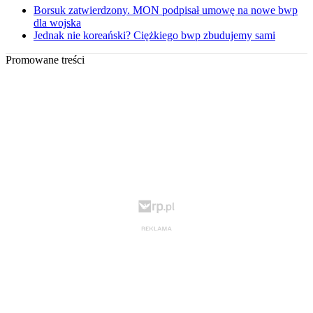
Borsuk zatwierdzony. MON podpisał umowę na nowe bwp
dla wojska
Jednak nie koreański? Ciężkiego bwp zbudujemy sami
Promowane treści