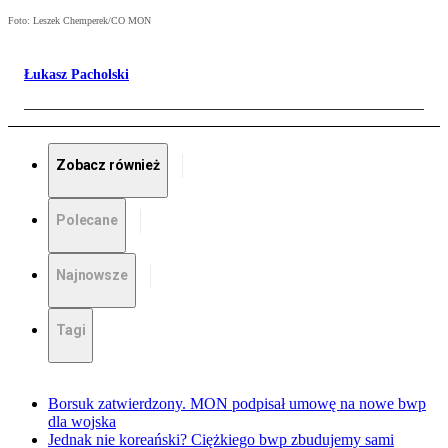
Foto: Leszek Chemperek/CO MON
Łukasz Pacholski
Zobacz również
Polecane
Najnowsze
Tagi
Borsuk zatwierdzony. MON podpisał umowę na nowe bwp
dla wojska
Jednak nie koreański? Ciężkiego bwp zbudujemy sami