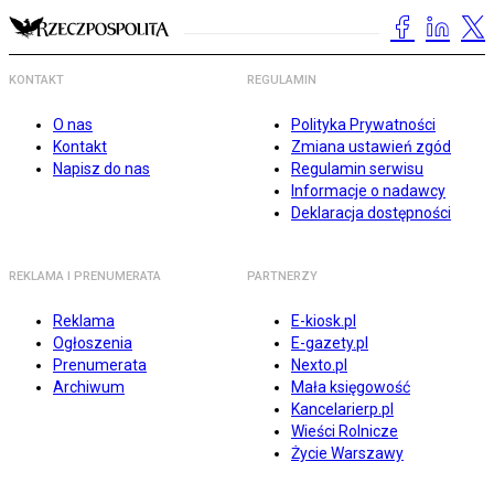
KONTAKT
REGULAMIN
O nas
Polityka Prywatności
Kontakt
Zmiana ustawień zgód
Napisz do nas
Regulamin serwisu
Informacje o nadawcy
Deklaracja dostępności
REKLAMA I PRENUMERATA
PARTNERZY
Reklama
E-kiosk.pl
Ogłoszenia
E-gazety.pl
Prenumerata
Nexto.pl
Archiwum
Mała księgowość
Kancelarierp.pl
Wieści Rolnicze
Życie Warszawy