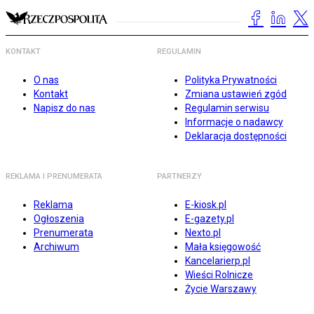
KONTAKT
REGULAMIN
O nas
Polityka Prywatności
Kontakt
Zmiana ustawień zgód
Napisz do nas
Regulamin serwisu
Informacje o nadawcy
Deklaracja dostępności
REKLAMA I PRENUMERATA
PARTNERZY
Reklama
E-kiosk.pl
Ogłoszenia
E-gazety.pl
Prenumerata
Nexto.pl
Archiwum
Mała księgowość
Kancelarierp.pl
Wieści Rolnicze
Życie Warszawy