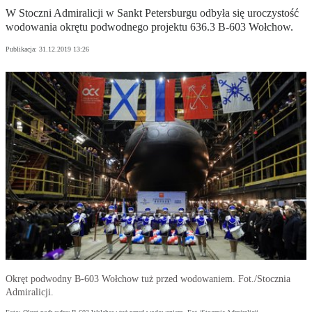
W Stoczni Admiralicji w Sankt Petersburgu odbyła się uroczystość
wodowania okrętu podwodnego projektu 636.3 B-603 Wołchow.
Publikacja:
31.12.2019 13:26
Okręt podwodny B-603 Wołchow tuż przed wodowaniem. Fot./Stocznia
Admiralicji.