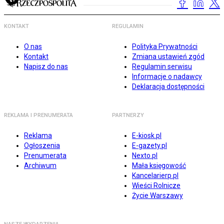
KONTAKT
REGULAMIN
O nas
Polityka Prywatności
Kontakt
Zmiana ustawień zgód
Napisz do nas
Regulamin serwisu
Informacje o nadawcy
Deklaracja dostępności
REKLAMA I PRENUMERATA
PARTNERZY
Reklama
E-kiosk.pl
Ogłoszenia
E-gazety.pl
Prenumerata
Nexto.pl
Archiwum
Mała księgowość
Kancelarierp.pl
Wieści Rolnicze
Życie Warszawy