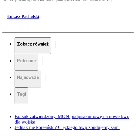
Foto: Okręt podwodny B-603 Wołchow tuż przed wodowaniem. Fot./Stocznia Admiralicji.
Łukasz Pacholski
Zobacz również
Polecane
Najnowsze
Tagi
Borsuk zatwierdzony. MON podpisał umowę na nowe bwp
dla wojska
Jednak nie koreański? Ciężkiego bwp zbudujemy sami