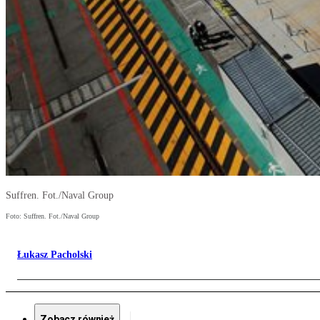
Suffren. Fot./Naval Group
Foto: Suffren. Fot./Naval Group
Łukasz Pacholski
Zobacz również