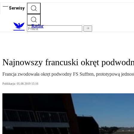
Serwisy
R
adar
Najnowszy francuski okręt podwo
Francja zwodowała okręt podwodny FS Suffren, prototypową jednostk
Publikacja:
05.08.2019 15:16