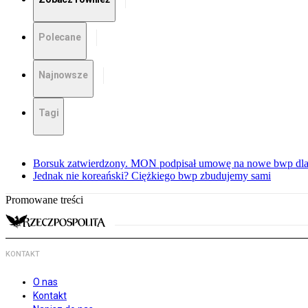
Polecane
Najnowsze
Tagi
Borsuk zatwierdzony. MON podpisał umowę na nowe bwp dla
Jednak nie koreański? Ciężkiego bwp zbudujemy sami
Promowane treści
KONTAKT
O nas
Kontakt