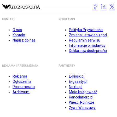
KONTAKT
REGULAMIN
O nas
Polityka Prywatności
Kontakt
Zmiana ustawień zgód
Napisz do nas
Regulamin serwisu
Informacje o nadawcy
Deklaracja dostępności
REKLAMA I PRENUMERATA
PARTNERZY
Reklama
E-kiosk.pl
Ogłoszenia
E-gazety.pl
Prenumerata
Nexto.pl
Archiwum
Mała księgowość
Kancelarierp.pl
Wieści Rolnicze
Życie Warszawy