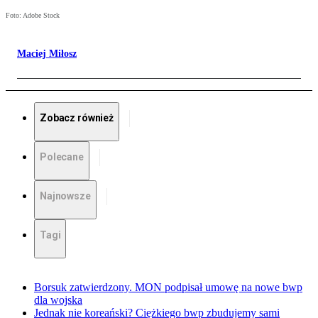
Foto: Adobe Stock
Maciej Miłosz
Zobacz również
Polecane
Najnowsze
Tagi
Borsuk zatwierdzony. MON podpisał umowę na nowe bwp
dla wojska
Jednak nie koreański? Ciężkiego bwp zbudujemy sami