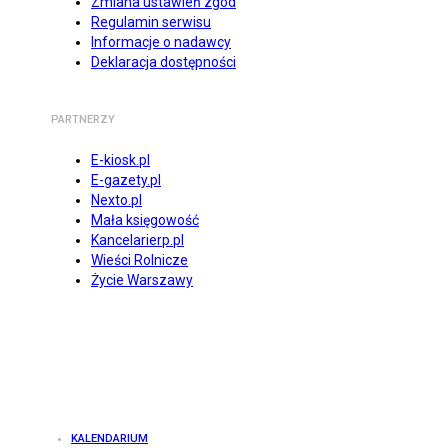
Zmiana ustawień zgód
Regulamin serwisu
Informacje o nadawcy
Deklaracja dostępności
PARTNERZY
E-kiosk.pl
E-gazety.pl
Nexto.pl
Mała księgowość
Kancelarierp.pl
Wieści Rolnicze
Życie Warszawy
KALENDARIUM