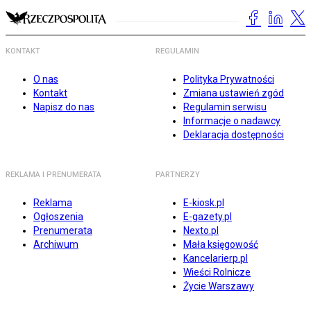
KONTAKT
REGULAMIN
O nas
Polityka Prywatności
Kontakt
Zmiana ustawień zgód
Napisz do nas
Regulamin serwisu
Informacje o nadawcy
Deklaracja dostępności
REKLAMA I PRENUMERATA
PARTNERZY
Reklama
E-kiosk.pl
Ogłoszenia
E-gazety.pl
Prenumerata
Nexto.pl
Archiwum
Mała księgowość
Kancelarierp.pl
Wieści Rolnicze
Życie Warszawy