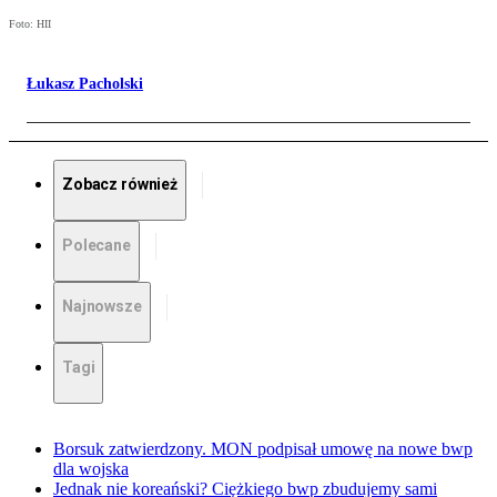
Foto: HII
Łukasz Pacholski
Zobacz również
Polecane
Najnowsze
Tagi
Borsuk zatwierdzony. MON podpisał umowę na nowe bwp
dla wojska
Jednak nie koreański? Ciężkiego bwp zbudujemy sami