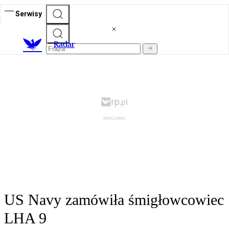
Serwisy
R
adar
US Navy zamówiła śmigłowcowiec
LHA 9