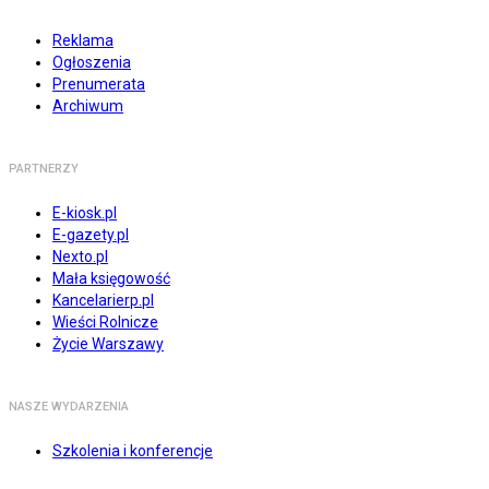
Reklama
Ogłoszenia
Prenumerata
Archiwum
PARTNERZY
E-kiosk.pl
E-gazety.pl
Nexto.pl
Mała księgowość
Kancelarierp.pl
Wieści Rolnicze
Życie Warszawy
NASZE WYDARZENIA
Szkolenia i konferencje