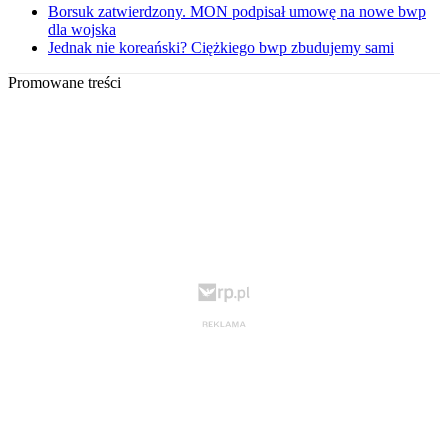
Borsuk zatwierdzony. MON podpisał umowę na nowe bwp
dla wojska
Jednak nie koreański? Ciężkiego bwp zbudujemy sami
Promowane treści