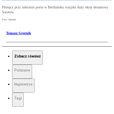
Płonący przy nabrzeżu portu w Berdiańsku rosyjski duży okręt desantowy
Saratow.
Foto: Internet
Tomasz Grotnik
Zobacz również
Polecane
Najnowsze
Tagi