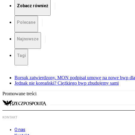
Zobacz również
Polecane
Najnowsze
Tagi
Borsuk zatwierdzony. MON podpisał umowę na nowe bwp dla
Jednak nie koreański? Ciężkiego bwp zbudujemy sami
Promowane treści
KONTAKT
O nas