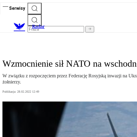
Serwisy
R
adar
Wzmocnienie sił NATO na wschodni
W związku z rozpoczęciem przez Federację Rosyjską inwazji na Ukra
żołnierzy.
Publikacja:
28.02.2022 12:49