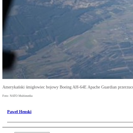
Amerykański śmigłowiec bojowy Boeing AH-64E Apache Guardian przerzucony
Foto: NATO Multimedia
Paweł Henski