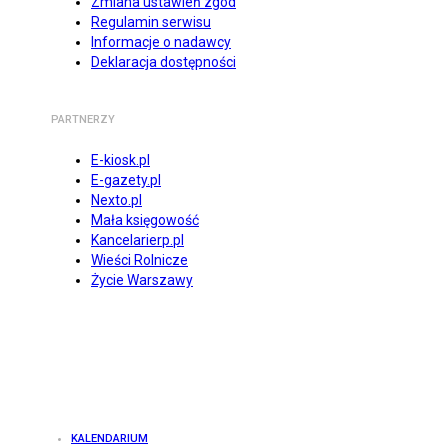
Zmiana ustawień zgód
Regulamin serwisu
Informacje o nadawcy
Deklaracja dostępności
PARTNERZY
E-kiosk.pl
E-gazety.pl
Nexto.pl
Mała księgowość
Kancelarierp.pl
Wieści Rolnicze
Życie Warszawy
KALENDARIUM