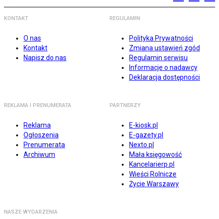
KONTAKT
REGULAMIN
O nas
Polityka Prywatności
Kontakt
Zmiana ustawień zgód
Napisz do nas
Regulamin serwisu
Informacje o nadawcy
Deklaracja dostępności
REKLAMA I PRENUMERATA
PARTNERZY
Reklama
E-kiosk.pl
Ogłoszenia
E-gazety.pl
Prenumerata
Nexto.pl
Archiwum
Mała księgowość
Kancelarierp.pl
Wieści Rolnicze
Życie Warszawy
NASZE WYDARZENIA