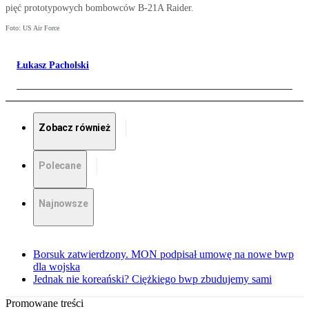
pięć prototypowych bombowców B-21A Raider.
Foto: US Air Force
Łukasz Pacholski
Zobacz również
Polecane
Najnowsze
Borsuk zatwierdzony. MON podpisał umowę na nowe bwp
dla wojska
Jednak nie koreański? Ciężkiego bwp zbudujemy sami
Promowane treści