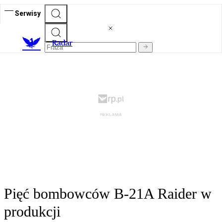
Serwisy
R
adar
Pięć bombowców B-21A Raider w
produkcji