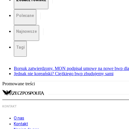
Polecane
Najnowsze
Tagi
Borsuk zatwierdzony. MON podpisał umowę na nowe bwp dla
Jednak nie koreański? Ciężkiego bwp zbudujemy sami
Promowane treści
KONTAKT
O nas
Kontakt