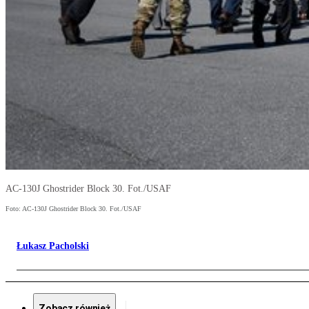
AC-130J Ghostrider Block 30. Fot./USAF
Foto: AC-130J Ghostrider Block 30. Fot./USAF
Łukasz Pacholski
Zobacz również