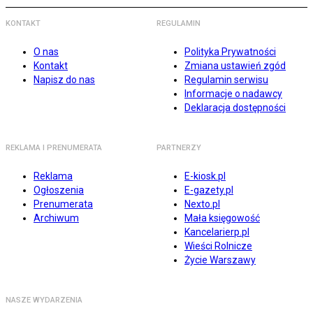
KONTAKT
REGULAMIN
O nas
Polityka Prywatności
Kontakt
Zmiana ustawień zgód
Napisz do nas
Regulamin serwisu
Informacje o nadawcy
Deklaracja dostępności
REKLAMA I PRENUMERATA
PARTNERZY
Reklama
E-kiosk.pl
Ogłoszenia
E-gazety.pl
Prenumerata
Nexto.pl
Archiwum
Mała księgowość
Kancelarierp.pl
Wieści Rolnicze
Życie Warszawy
NASZE WYDARZENIA