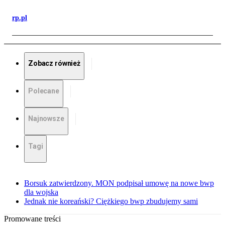
rp.pl
Zobacz również
Polecane
Najnowsze
Tagi
Borsuk zatwierdzony. MON podpisał umowę na nowe bwp
dla wojska
Jednak nie koreański? Ciężkiego bwp zbudujemy sami
Promowane treści