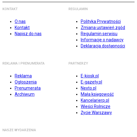
KONTAKT
REGULAMIN
O nas
Polityka Prywatności
Kontakt
Zmiana ustawień zgód
Napisz do nas
Regulamin serwisu
Informacje o nadawcy
Deklaracja dostępności
REKLAMA I PRENUMERATA
PARTNERZY
Reklama
E-kiosk.pl
Ogłoszenia
E-gazety.pl
Prenumerata
Nexto.pl
Archiwum
Mała księgowość
Kancelarierp.pl
Wieści Rolnicze
Życie Warszawy
NASZE WYDARZENIA