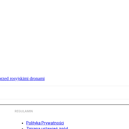
przed rosyjskimi dronami
REGULAMIN
Polityka Prywatności
Zmiana ustawień zgód