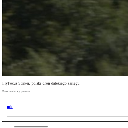
FlyFocus Striker, polski dron dalekiego zasięgu
Foto: materiały prasowe
mk