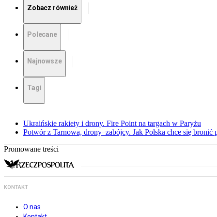
Zobacz również
Polecane
Najnowsze
Tagi
Ukraińskie rakiety i drony. Fire Point na targach w Paryżu
Potwór z Tarnowa, drony–zabójcy. Jak Polska chce się bronić 
Promowane treści
KONTAKT
O nas
Kontakt