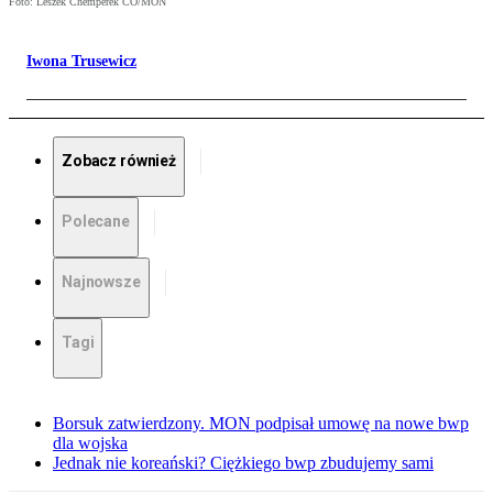
Foto: Leszek Chemperek CO/MON
Iwona Trusewicz
Zobacz również
Polecane
Najnowsze
Tagi
Borsuk zatwierdzony. MON podpisał umowę na nowe bwp
dla wojska
Jednak nie koreański? Ciężkiego bwp zbudujemy sami