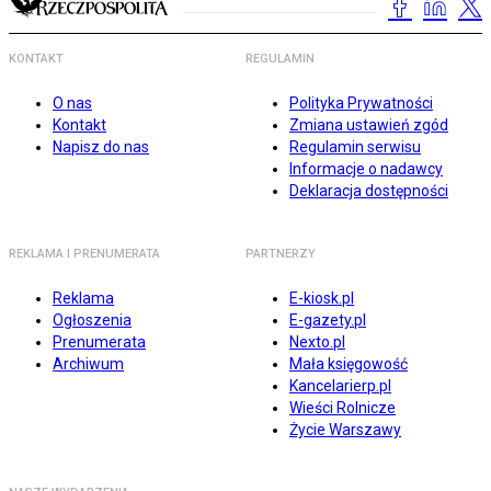
KONTAKT
REGULAMIN
O nas
Polityka Prywatności
Kontakt
Zmiana ustawień zgód
Napisz do nas
Regulamin serwisu
Informacje o nadawcy
Deklaracja dostępności
REKLAMA I PRENUMERATA
PARTNERZY
Reklama
E-kiosk.pl
Ogłoszenia
E-gazety.pl
Prenumerata
Nexto.pl
Archiwum
Mała księgowość
Kancelarierp.pl
Wieści Rolnicze
Życie Warszawy