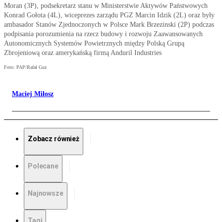
Moran (3P), podsekretarz stanu w Ministerstwie Aktywów Państwowych
Konrad Gołota (4L), wiceprezes zarządu PGZ Marcin Idzik (2L) oraz były
ambasador Stanów Zjednoczonych w Polsce Mark Brzezinski (2P) podczas
podpisania porozumienia na rzecz budowy i rozwoju Zaawansowanych
Autonomicznych Systemów Powietrznych między Polską Grupą
Zbrojeniową oraz amerykańską firmą Anduril Industries
Foto: PAP/Rafał Guz
Maciej Miłosz
Zobacz również
Polecane
Najnowsze
Tagi