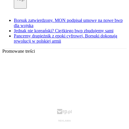
Borsuk zatwierdzony. MON podpisał umowę na nowe bwp
dla wojska
Jednak nie koreański? Ciężkiego bwp zbudujemy sami
Pancerny drapieżnik z epoki cyfrowej. Borsuki dokonają
rewolucji w polskiej armii
Promowane treści