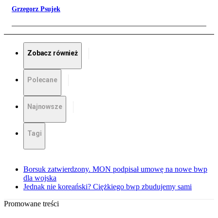
Grzegorz Psujek
Zobacz również
Polecane
Najnowsze
Tagi
Borsuk zatwierdzony. MON podpisał umowę na nowe bwp
dla wojska
Jednak nie koreański? Ciężkiego bwp zbudujemy sami
Promowane treści