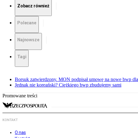
Zobacz również
Polecane
Najnowsze
Tagi
Borsuk zatwierdzony. MON podpisał umowę na nowe bwp dla
Jednak nie koreański? Ciężkiego bwp zbudujemy sami
Promowane treści
KONTAKT
O nas