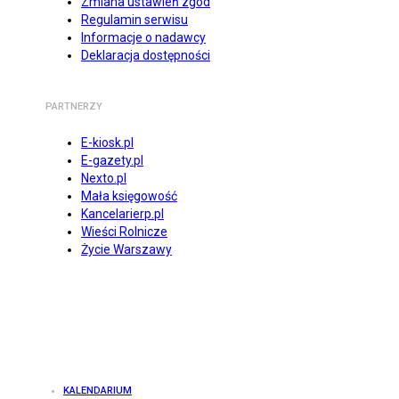
Zmiana ustawień zgód
Regulamin serwisu
Informacje o nadawcy
Deklaracja dostępności
PARTNERZY
E-kiosk.pl
E-gazety.pl
Nexto.pl
Mała księgowość
Kancelarierp.pl
Wieści Rolnicze
Życie Warszawy
KALENDARIUM