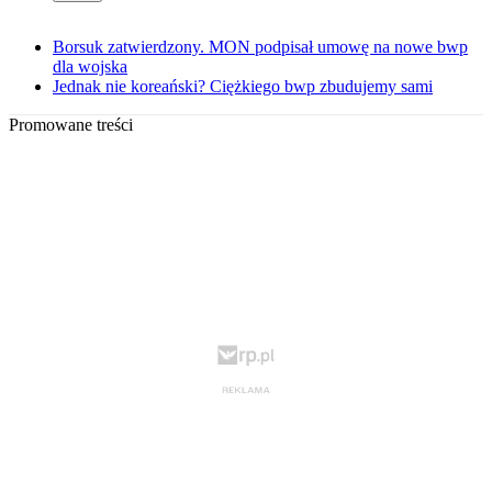
Borsuk zatwierdzony. MON podpisał umowę na nowe bwp
dla wojska
Jednak nie koreański? Ciężkiego bwp zbudujemy sami
Promowane treści