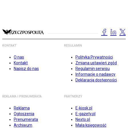
KONTAKT
REGULAMIN
O nas
Polityka Prywatności
Kontakt
Zmiana ustawień zgód
Napisz do nas
Regulamin serwisu
Informacje o nadawcy
Deklaracja dostępności
REKLAMA I PRENUMERATA
PARTNERZY
Reklama
E-kiosk.pl
Ogłoszenia
E-gazety.pl
Prenumerata
Nexto.pl
Archiwum
Mała księgowość