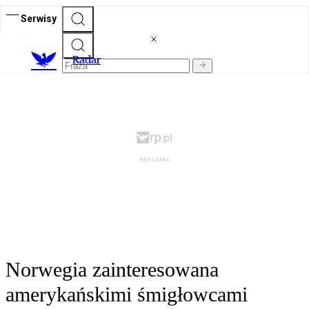
Serwisy
R
adar
Norwegia zainteresowana
amerykańskimi śmigłowcami