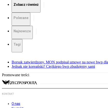
Zobacz również
Polecane
Najnowsze
Tagi
Borsuk zatwierdzony. MON podpisał umowę na nowe bwp dla
Jednak nie koreański? Ciężkiego bwp zbudujemy sami
Promowane treści
KONTAKT
O nas