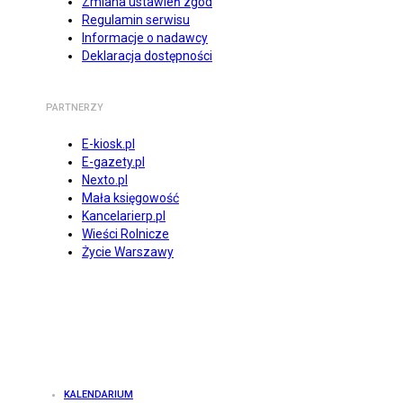
Zmiana ustawień zgód
Regulamin serwisu
Informacje o nadawcy
Deklaracja dostępności
PARTNERZY
E-kiosk.pl
E-gazety.pl
Nexto.pl
Mała księgowość
Kancelarierp.pl
Wieści Rolnicze
Życie Warszawy
KALENDARIUM