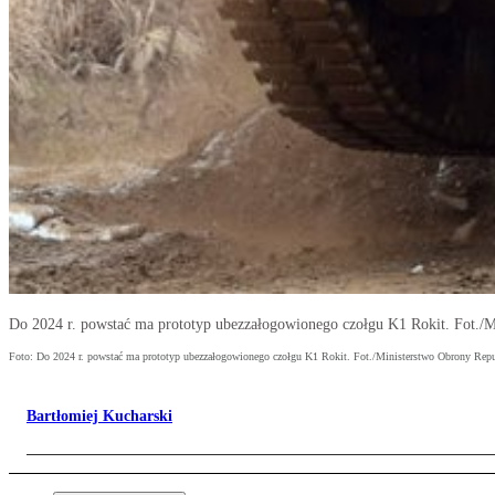
Do 2024 r. powstać ma prototyp ubezzałogowionego czołgu K1 Rokit. Fot./M
Foto: Do 2024 r. powstać ma prototyp ubezzałogowionego czołgu K1 Rokit. Fot./Ministerstwo Obrony Repu
Bartłomiej Kucharski