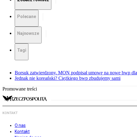
Polecane
Najnowsze
Tagi
Borsuk zatwierdzony. MON podpisał umowę na nowe bwp dla
Jednak nie koreański? Ciężkiego bwp zbudujemy sami
Promowane treści
KONTAKT
O nas
Kontakt