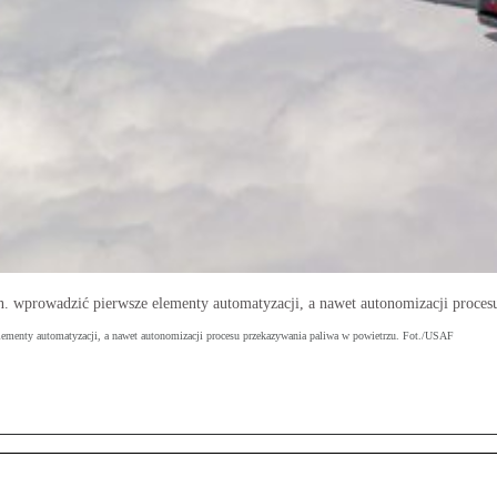
. wprowadzić pierwsze elementy automatyzacji, a nawet autonomizacji proce
ementy automatyzacji, a nawet autonomizacji procesu przekazywania paliwa w powietrzu. Fot./USAF