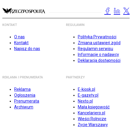
KONTAKT
REGULAMIN
O nas
Polityka Prywatności
Kontakt
Zmiana ustawień zgód
Napisz do nas
Regulamin serwisu
Informacje o nadawcy
Deklaracja dostępności
REKLAMA I PRENUMERATA
PARTNERZY
Reklama
E-kiosk.pl
Ogłoszenia
E-gazety.pl
Prenumerata
Nexto.pl
Archiwum
Mała księgowość
Kancelarierp.pl
Wieści Rolnicze
Życie Warszawy