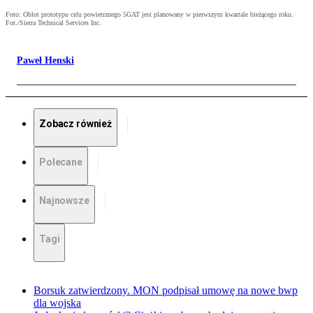
Foto: Oblot prototypu celu powietrznego 5GAT jest planowany w pierwszym kwartale bieżącego roku.
Fot./Sierra Technical Services Inc.
Paweł Henski
Zobacz również
Polecane
Najnowsze
Tagi
Borsuk zatwierdzony. MON podpisał umowę na nowe bwp
dla wojska