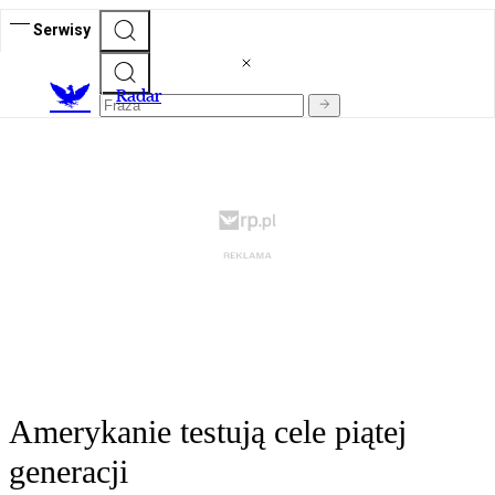
Serwisy
R
adar
Amerykanie testują cele piątej
generacji