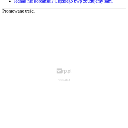
Jednak nie koreański? Ciężkiego bwp zbudujemy sami
Promowane treści