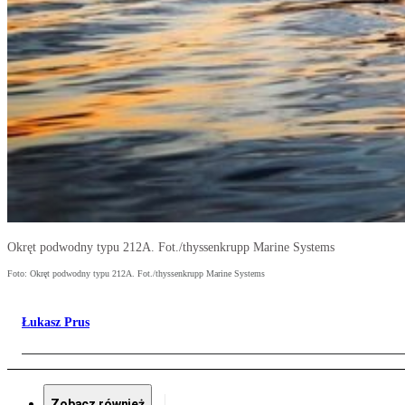
Okręt podwodny typu 212A. Fot./thyssenkrupp Marine Systems
Foto: Okręt podwodny typu 212A. Fot./thyssenkrupp Marine Systems
Łukasz Prus
Zobacz również