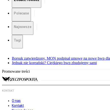
Polecane
Najnowsze
Tagi
Borsuk zatwierdzony. MON podpisał umowę na nowe bwp dla
Jednak nie koreański? Ciężkiego bwp zbudujemy sami
Promowane treści
KONTAKT
O nas
Kontakt