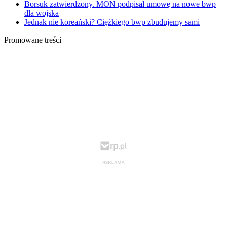
Borsuk zatwierdzony. MON podpisał umowę na nowe bwp
dla wojska
Jednak nie koreański? Ciężkiego bwp zbudujemy sami
Promowane treści