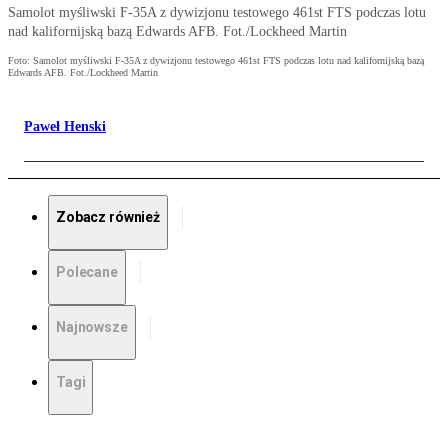
Samolot myśliwski F-35A z dywizjonu testowego 461st FTS podczas lotu
nad kalifornijską bazą Edwards AFB. Fot./Lockheed Martin
Foto: Samolot myśliwski F-35A z dywizjonu testowego 461st FTS podczas lotu nad kalifornijską bazą
Edwards AFB. Fot./Lockheed Martin
Paweł Henski
Zobacz również
Polecane
Najnowsze
Tagi