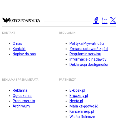
KONTAKT
REGULAMIN
O nas
Polityka Prywatności
Kontakt
Zmiana ustawień zgód
Napisz do nas
Regulamin serwisu
Informacje o nadawcy
Deklaracja dostępności
REKLAMA I PRENUMERATA
PARTNERZY
Reklama
E-kiosk.pl
Ogłoszenia
E-gazety.pl
Prenumerata
Nexto.pl
Archiwum
Mała księgowość
Kancelarierp.pl
Wieści Rolnicze