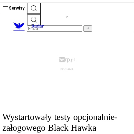
Serwisy
R
adar
Wystartowały testy opcjonalnie-
załogowego Black Hawka