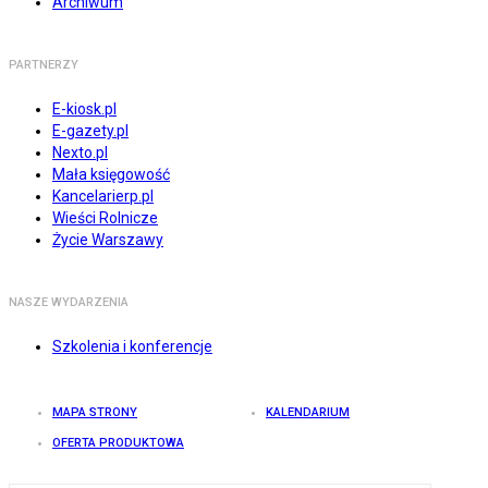
Archiwum
PARTNERZY
E-kiosk.pl
E-gazety.pl
Nexto.pl
Mała księgowość
Kancelarierp.pl
Wieści Rolnicze
Życie Warszawy
NASZE WYDARZENIA
Szkolenia i konferencje
MAPA STRONY
KALENDARIUM
OFERTA PRODUKTOWA