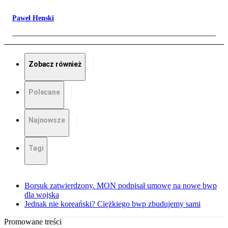
Paweł Henski
Zobacz również
Polecane
Najnowsze
Tagi
Borsuk zatwierdzony. MON podpisał umowę na nowe bwp
dla wojska
Jednak nie koreański? Ciężkiego bwp zbudujemy sami
Promowane treści