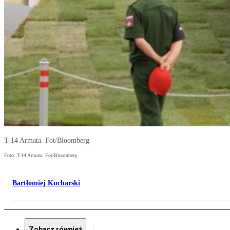
T-14 Armata. Fot/Bloomberg
Foto: T-14 Armata. Fot/Bloomberg
Bartłomiej Kucharski
Zobacz również