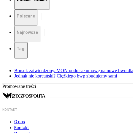
Polecane
Najnowsze
Tagi
Borsuk zatwierdzony. MON podpisał umowę na nowe bwp dla
Jednak nie koreański? Ciężkiego bwp zbudujemy sami
Promowane treści
KONTAKT
O nas
Kontakt