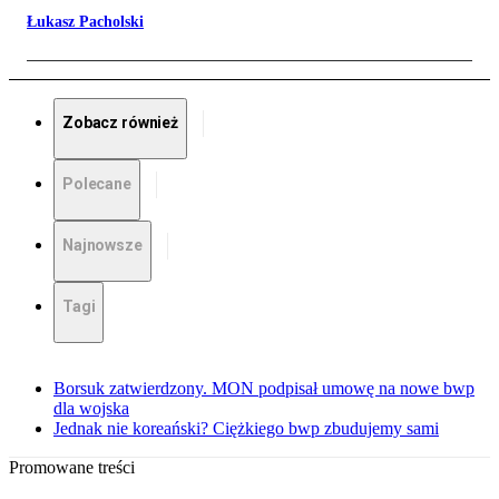
Łukasz Pacholski
Zobacz również
Polecane
Najnowsze
Tagi
Borsuk zatwierdzony. MON podpisał umowę na nowe bwp
dla wojska
Jednak nie koreański? Ciężkiego bwp zbudujemy sami
Promowane treści