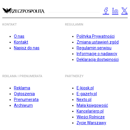
KONTAKT
REGULAMIN
O nas
Polityka Prywatności
Kontakt
Zmiana ustawień zgód
Napisz do nas
Regulamin serwisu
Informacje o nadawcy
Deklaracja dostępności
REKLAMA I PRENUMERATA
PARTNERZY
Reklama
E-kiosk.pl
Ogłoszenia
E-gazety.pl
Prenumerata
Nexto.pl
Archiwum
Mała księgowość
Kancelarierp.pl
Wieści Rolnicze
Życie Warszawy