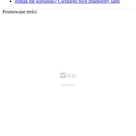
Jednak nie koreański? Ciężkiego bwp zbudujemy sami
Promowane treści