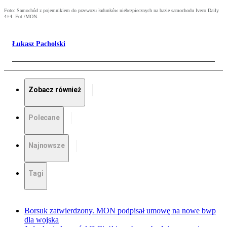
Foto: Samochód z pojemnikiem do przewozu ładunków niebezpiecznych na bazie samochodu Iveco Daily
4×4. Fot./MON.
Łukasz Pacholski
Zobacz również
Polecane
Najnowsze
Tagi
Borsuk zatwierdzony. MON podpisał umowę na nowe bwp
dla wojska